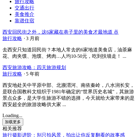
旅行攻略
交通出行
美食推介
靠谱住宿
西安回民街之外，这6家藏在巷子里的美食才最地道 🍜
旅行攻略
⋅
3 月前
去西安只知道回民街？本地人常去的6家地道美食店，油茶麻
花、肉夹馍、泡馍、烤肉…人均10-50元，吃到扶墙走！ ...
西安旅游攻略：四天旅游规划
旅行攻略
⋅
5 年前
西安地处关中平原中部、北濒渭河、南依秦岭，八水润长安，
是联合国教科文组织于1981年确定的“世界历史名城”，其旅游
景点众多，是大学生旅游不错的选择，今天就给大家带来的是
西安超全的旅游攻略供大家 ...
Loading...
加载更多
相关推荐
旅行摄影进阶：别只拍风景，拍出让你反复翻看的故事感