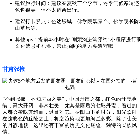
建议旅行时间：建议春夏秋三个季节，冬季气候寒冷还
色也很美，但不太适合出行。
建议打卡景点：色达坛城、佛学院观景台、佛学院长阶梯
山草原等。
其他tips：
提前48小时
在“喇荣沟进沟预约”
小程序
进行
文化禁忌和礼俗，禁止拍照的地方要遵守哦！
甘肃张掖
“不到张掖，不知河西之美”，中国丹霞之都，红色的丹霞地
貌，高大开阔，非常壮美，尤其是雨后的七彩丹霞，看过的
人都会赞叹其绚丽，过目难忘。
夕阳西下的时分，阳光照射
在这彩色的丘陵之上，将之渲染地更加绚烂多彩。
除了壮美
的丹霞地貌，这里还有丰富的历史文化底蕴、独特的民族风
情。