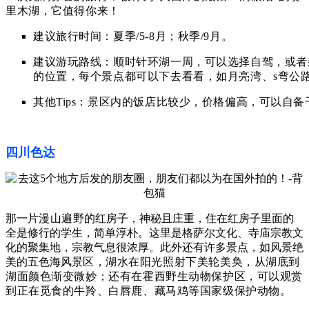
里木湖，它值得你来！
建议旅行时间：
夏季/5-8月；秋季/9月。
建议游玩路线：顺时针环湖一周，可以选择自驾，或者
的位置，每个景点都可以下去看看，如月亮湾、s弯公
其他Tips：景区内的饭店比较少，价格偏高，可以自备
四川色达
那一片
漫
山遍野
的红房子，神秘且庄重，住在红房子里面的
全是修行的学生，简单淳朴。这里是格萨尔文化、寺庙宗教文
化的聚集地，宗教气息很浓厚。此外还有许多景点，如风景绝
美的五色海风景
区，湖水在阳光照射下美轮美奂，从湖底到
湖面颜色渐变微妙；还有
在霍西野生动物保护区，可以
观赏
到
正在觅食的
牛羚、白唇鹿、藏马鸡等国家级保护动物。