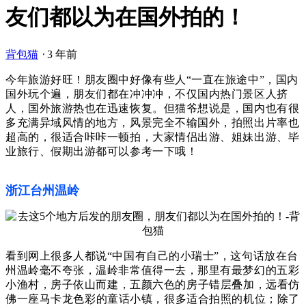
友们都以为在国外拍的！
背包猫
⋅
3 年前
今年旅游好旺！
朋友圈中好像有些人“一直在旅途中”，国内
国外玩个遍，朋友们都在冲冲冲，不仅国内热门景区人挤
人，国外旅游热也在迅速恢复。
但猫爷想说是，国内也有很
多充满异域风情的地方，风景完全不输国外，拍照出片率也
超高的，很适合咔咔一顿拍，大家情侣出游、姐妹出游、毕
业旅行、假期出游都可以参考一下哦！
浙江台州温岭
看到网上很多人都说“中国有自己的小瑞士”，这句话放在台
州温岭毫不夸张，温岭非常值得一去，那里有最梦幻的五彩
小渔村，房子
依山而建，
五颜六色的房子
错层叠加，远看
仿
佛一座
马卡龙
色彩的童话小镇，很多适合拍照的机位；除了