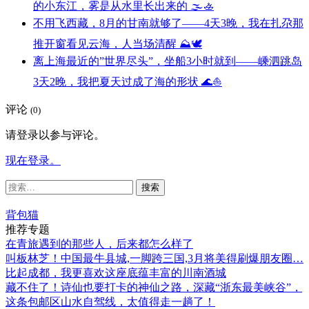
的小东江，雾是从水里长出来的 🌫️🚣
不用飞西藏，8月的甘南就够了——4天3晚，我在扎尕那
推开窗看见云海，人当场清醒 ⛰️🕊️
离上海最近的”世界尽头”，坐船3小时就到——嵊泗跳岛
3天2晚，我把夏天过成了海的形状 🌊⛵
评论
(0)
请登录以参与评论。
现在登录。
搜
索：
背包猫
推荐专题
在青旅遇到的那些人，后来都怎么样了
叫板林芝！中国最牛县城,一脚跨三国,3月将美得刷爆朋友圈…
比起成都，我更喜欢这座底蕴丰富的川南酒城
藏不住了！诗仙也要打卡的神仙之路，深藏“浙东最美峡谷”，
这条包邮区山水自驾线，太值得走一趟了！