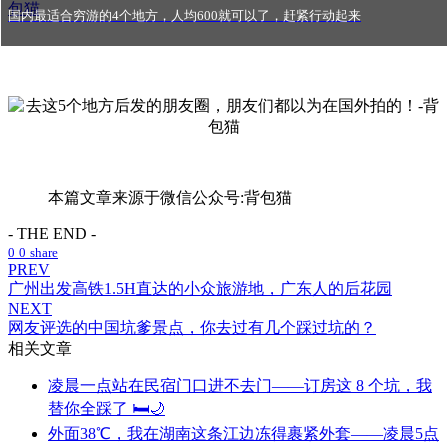
国内最适合穷游的4个地方，人均600就可以了，赶紧行动起来
本篇文章来源于微信公众号:背包猫
- THE END -
0
0
share
PREV
广州出发高铁1.5H直达的小众旅游地，广东人的后花园
NEXT
网友评选的中国坑爹景点，你去过有几个踩过坑的？
相关文章
凌晨一点站在民宿门口进不去门——订房这 8 个坑，我
替你全踩了 🛏️🌙
外面38℃，我在湖南这条江边冻得裹紧外套——凌晨5点