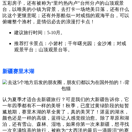
五彩房子，还有被称为“里约热内卢”台州分卢的山顶观景
台，以唯美的小镇为背景，去打卡一场绝美日落，还有什么
比这个更惬意呢；还有外形酷似一对戒指的观海平台，可以
俯瞰整个渔村，是情侣必去的浪漫打卡点！
建议旅行时间：5-10月。
推荐打卡景点：
小箬村；
千年曙光园；
金沙滩
；对戒
观景平台；
山顶观景台等。
新疆赛里木湖
认为夏季才适合去新疆旅行？
可是我们的大新疆告诉你，
它
一年四季都有不一样的美呀！
秋季，已度
过
黄绿阶段的短暂
尴尬期，
赛里木湖的草全
黄了，真的美哭了！
湛蓝的湖
水，
颜色还是一样的高级，蓝得让人感觉很治愈。除了草原和湖
泊，还有雪山、森林、湿地，如果你第一次来新疆，想寻找
一次充满惊喜的旅行，被称为“大西洋的最后一滴眼泪”的赛