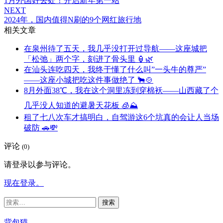
1月外国好去处！开启新年第一站
NEXT
2024年，国内值得N刷的9个网红旅行地
相关文章
在泉州待了五天，我几乎没打开过导航——这座城把
「松弛」两个字，刻进了骨头里 🏮🌿
在汕头连吃四天，我终于懂了什么叫”一头牛的尊严”
——这座小城把吃这件事做绝了 🐂🍲
8月外面38℃，我在这个洞里冻到穿棉袄——山西藏了个
几乎没人知道的避暑天花板 🧊⛰️
租了七八次车才搞明白，自驾游这6个坑真的会让人当场
破防 🚗💸
评论
(0)
请登录以参与评论。
现在登录。
搜
索：
背包猫