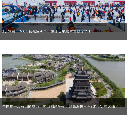
3天狂揽117亿！哈尔滨火了，东北人笑着笑着就哭了！
中国唯一没有山的城市，爬山都是奢侈，最高海拔只有8米，实在太仙了！