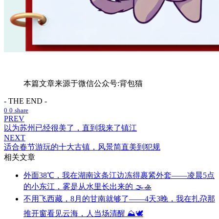
本篇文章来源于微信公众号:背包猫
- THE END -
0
0
share
PREV
以为苏州已经很美了，直到我来了镇江
NEXT
适合春节游玩的十大古镇，风景简直美到犯规
相关文章
外面38℃，我在湖南这条江边冻得裹紧外套——凌晨5点
的小东江，雾是从水里长出来的 🌫️🚣
不用飞西藏，8月的甘南就够了——4天3晚，我在扎尕那
推开窗看见云海，人当场清醒 ⛰️🕊️