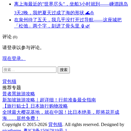
离上海最近的”世界尽头”，坐船3小时就到——嵊泗跳岛
3天2晚，我把夏天过成了海的形状 🌊⛵
在泉州待了五天，我几乎没打开过导航——这座城把
「松弛」两个字，刻进了骨头里 🏮🌿
评论
(0)
请登录以参与评论。
现在登录。
搜
索：
背包猫
推荐专题
普者黑旅游攻略
新加坡旅游攻略｜超详细！行前准备最全指南
【旅行贴士】日本旅行购物攻略
全球最大樱花基地，就在中国！比日本绝美，即将花开成
海……居然免费！
Copyright © 2015-2026
背包猫
. All rights reserved.
Designed by
nicetheme
.
粤ICP备15067819号-1