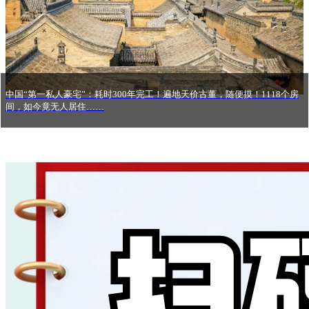
中国“第一私人豪宅”：耗时300年完工！遍地天价古董，随便摸！1118个房
间，如今竟无人居住……