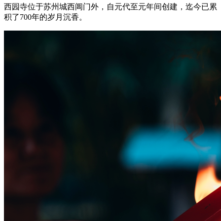
西园寺位于苏州城西阊门外，自元代至元年间创建，迄今已累
积了700年的岁月沉香。