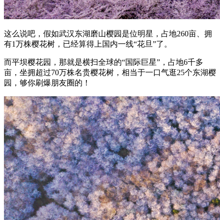
这么说吧，假如武汉东湖磨山樱园是位明星，占地260亩、拥
有1万株樱花树，已经算得上国内一线“花旦”了。
而平坝樱花园，那就是横扫全球的“国际巨星”，占地6千多
亩，坐拥超过70万株名贵樱花树，相当于一口气逛25个东湖樱
园，够你刷爆朋友圈的！