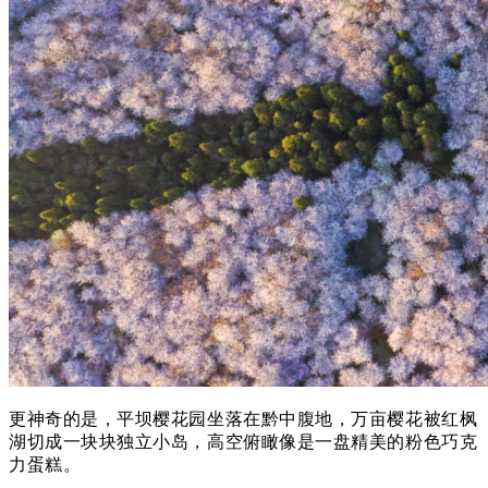
更神奇的是，平坝樱花园坐落在黔中腹地，万亩樱花被红枫
湖切成一块块独立小岛，高空俯瞰像是一盘精美的粉色巧克
力蛋糕。