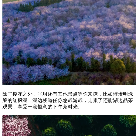
除了樱花之外，平坝还有其他景
点等你来撩，比如璀璨明珠
般的红枫湖，湖边栈道任你悠哉游哉，走累了还能湖边品茶
观景，享受一段惬意的下午茶时光。