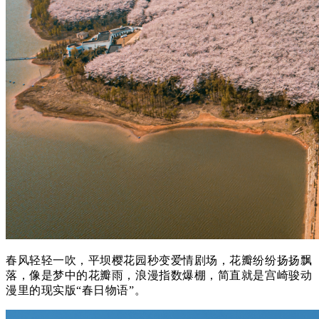
春风轻轻一吹，平坝樱花园秒变爱情剧场，花瓣纷纷扬扬飘
落，像是梦中的花瓣雨，浪漫指数爆棚，简直就是宫崎骏动
漫里的现实版“春日物语”。