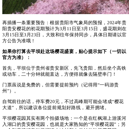
再插播一条重要预告：
根据贵阳市气象局的预报，2024年贵
阳贵安樱花的初花期预计为3月11日至3月15日，盛花期则在
3月15日至3月23日，大致和往年保持同步，具体日期请以官
方公告为准哦！
如果你打算去平坝赴这场樱花盛宴，贴心提示如下（一切以
官方为准）：
首先，平坝位于贵州省贵安新区，先飞贵阳，然后坐个高铁
或动车，二十分钟就能直达，方便得就像去隔壁串门！
门票虽说是免费的，但需要提前预约（记得用“一码游贵
州”）。
自驾前往的话，停车费20元，不过高峰期可能会堵成“樱花
大道”，所以建议各位提前规划好路线，避开拥堵。
平坝樱花园其实有两个拍摄场地：
一个是在红枫湖上游溪河
入湖口的贵安樱花园，也就是大家熟知的“平坝樱花园”；
另