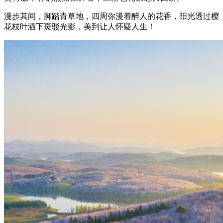
漫步其间，脚踏青草地，四周弥漫着醉人的花香，阳光透过樱
花枝叶洒下斑驳光影，美到让人怀疑人生！