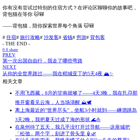
你有没有尝试过特别的住宿方式？在评论区聊聊你的故事吧，
背包猫在等你 🐱🎒
——背包猫，陪你探索世界每个角落 🐱🎒
#
住宿
#
旅行攻略
#
沙发客
#
省钱
#
穷游
#
背包客
- THE END -
0
0
share
PREV
第一次出国自由行，我走了哪些弯路
NEXT
从你的全世界路过——我在稻城亚丁的5天4夜 🏔️✨
相关文章
不用飞西藏，8月的甘南就够了——4天3晚，我在扎尕那
推开窗看见云海，人当场清醒 ⛰️🕊️
离上海最近的”世界尽头”，坐船3小时就到——嵊泗跳岛
3天2晚，我把夏天过成了海的形状 🌊⛵
在泉州待了五天，我几乎没打开过导航——这座城把
「松弛」两个字，刻进了骨头里 🏮🌿