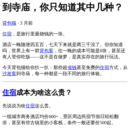
到寺庙，你只知道其中几种？
背包猫
⋅
3 月前
住宿
，是旅行里最烧钱的一块。
酒店一晚随便四五百，七天下来就是两三千没了。但你知道
吗，世界上有一群
背包客
，住一晚的成本可能是0块，甚至还
有人管你吃饭——这不是在做梦，是真实存在的旅行玩法。
今天背包猫给你扒一扒：那些超
省钱
甚至免费的
住宿
方式，从
沙发客
到寺庙，每一种都是一段不同的旅行体验。
住宿
成本为啥这么贵？
先说说为啥
住宿
这么贵。
一线城市商务酒店均价600+，景区周边民宿节假日轻松翻
倍，甚至有些古镇里的小客栈，条件一般还要价500起。