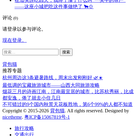
在汕头连吃四天，我终于懂了什么叫”一头牛的尊严”
——这座小城把吃这件事做绝了 🐂🍲
评论
(0)
请登录以参与评论。
现在登录。
搜
索：
背包猫
推荐专题
杭州周边这3条避暑路线，周末出发刚刚好 🌿☀️
最低调的宝藏旅游城市——山西大同旅游攻略
烟花三月的诗画江南，江南最宜居的城市，比苏杭秀丽，比成
都安逸，倦了就去小住几日
不可错过的9个国内秋景天花板胜地，第6个99%的人都不知道
Copyright © 2015-2026
背包猫
. All rights reserved.
Designed by
nicetheme
.
粤ICP备15067819号-1
旅行攻略
交通出行