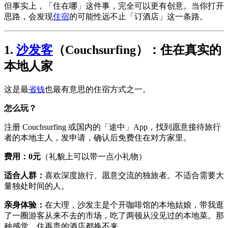
但事实上，「住在哪」这件事，完全可以更有创意。当你打开
思路，会发现
住宿
的可能性远不止「订酒店」这一条路。
1.
沙发客
（Couchsurfing）：住在真实的
本地人家
这是最
省钱
也最有意思的住宿方式之一。
怎么玩？
注册 Couchsurfing 或国内的「途中」App，找到愿意接待旅行
者的本地主人，发申请，确认后免费住在对方家里。
费用：0元
（礼貌上可以带一点小礼物）
适合人群：
喜欢深度旅行、愿意交流的独旅者。不适合需要大
量独处时间的人。
亲身体验：
在大理，沙发主是个开咖啡馆的本地姑娘，带我逛
了一圈游客从来不去的市场，吃了两顿从没见过的本地菜。那
种感觉，住再贵的酒店都换不来。