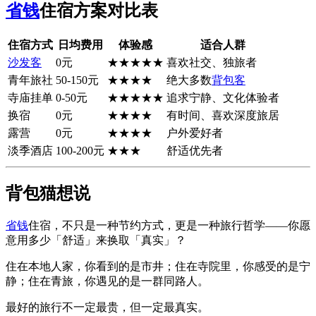
省钱
住宿方案对比表
住宿方式
日均费用
体验感
适合人群
沙发客
0元
★★★★★
喜欢社交、独旅者
青年旅社
50-150元
★★★★
绝大多数
背包客
寺庙挂单
0-50元
★★★★★
追求宁静、文化体验者
换宿
0元
★★★★
有时间、喜欢深度旅居
露营
0元
★★★★
户外爱好者
淡季酒店
100-200元
★★★
舒适优先者
背包猫想说
省钱
住宿，不只是一种节约方式，更是一种旅行哲学——你愿
意用多少「舒适」来换取「真实」？
住在本地人家，你看到的是市井；住在寺院里，你感受的是宁
静；住在青旅，你遇见的是一群同路人。
最好的旅行不一定最贵，但一定最真实。