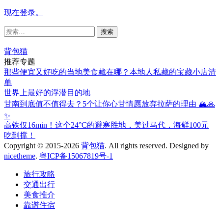
现在登录。
搜
索：
背包猫
推荐专题
那些便宜又好吃的当地美食藏在哪？本地人私藏的宝藏小店清
单
世界上最好的浮潜目的地
甘南到底值不值得去？5个让你心甘情愿放弃拉萨的理由 🏔️🙏
✨
高铁仅16min！这个24°C的避寒胜地，美过马代，海鲜100元
吃到撑！
Copyright © 2015-2026
背包猫
. All rights reserved.
Designed by
nicetheme
.
粤ICP备15067819号-1
旅行攻略
交通出行
美食推介
靠谱住宿