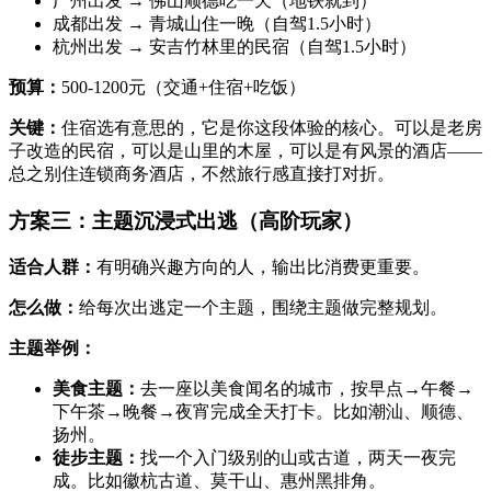
广州出发 → 佛山顺德吃一天（地铁就到）
成都出发 → 青城山住一晚（自驾1.5小时）
杭州出发 → 安吉竹林里的民宿（自驾1.5小时）
预算：
500-1200元（交通+住宿+吃饭）
关键：
住宿选有意思的，它是你这段体验的核心。可以是老房
子改造的民宿，可以是山里的木屋，可以是有风景的酒店——
总之别住连锁商务酒店，不然旅行感直接打对折。
方案三：主题沉浸式出逃（高阶玩家）
适合人群：
有明确兴趣方向的人，输出比消费更重要。
怎么做：
给每次出逃定一个主题，围绕主题做完整规划。
主题举例：
美食主题：
去一座以美食闻名的城市，按早点→午餐→
下午茶→晚餐→夜宵完成全天打卡。比如潮汕、顺德、
扬州。
徒步主题：
找一个入门级别的山或古道，两天一夜完
成。比如徽杭古道、莫干山、惠州黑排角。