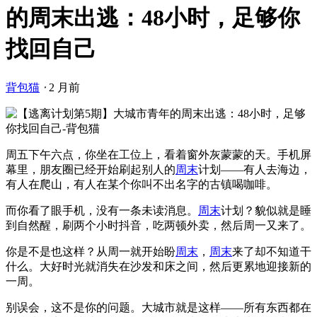
的周末出逃：48小时，足够你
找回自己
背包猫
⋅
2 月前
周五下午六点，你坐在工位上，看着窗外灰蒙蒙的天。手机屏
幕里，朋友圈已经开始刷起别人的
周末
计划——有人去海边，
有人在爬山，有人在某个你叫不出名字的古镇喝咖啡。
而你看了眼手机，没有一条未读消息。
周末
计划？貌似就是睡
到自然醒，刷两个小时抖音，吃两顿外卖，然后周一又来了。
你是不是也这样？从周一就开始盼
周末
，
周末
来了却不知道干
什么。大好时光就消失在沙发和床之间，然后更累地迎接新的
一周。
别误会，这不是你的问题。大城市就是这样——所有东西都在