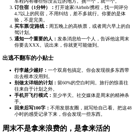
车程内有哪些你没去过的地方。挑一个，就一个。
订住宿（1分钟）：
打开途家/Airbnb/携程，找一间评分
4.7以上的民宿，不用纠结，差不多就行。你要的是体
验，不是完美。
买车票/定路线：
周五晚上的高铁票，或者周六早上的自
驾计划。
通知一个重要的人：
发条消息给一个人，告诉他这周末
你要去XXX。说出来，你就更可能做到。
出逃不翻车的小贴士
行李越少越好：
一个双肩包搞定。你会发现很多东西带
出去根本没用到。
别做太详细的计划：
留60%的空白时间。旅行的惊喜往
往来自于计划之外。
手机开飞行模式：
至少半天。社交媒体是周末的精神杀
手。
回来后写100字：
不用发朋友圈，就写给自己看。把这48
小时的感受记录下来，你会发现一些东西。
周末不是拿来浪费的，是拿来活的