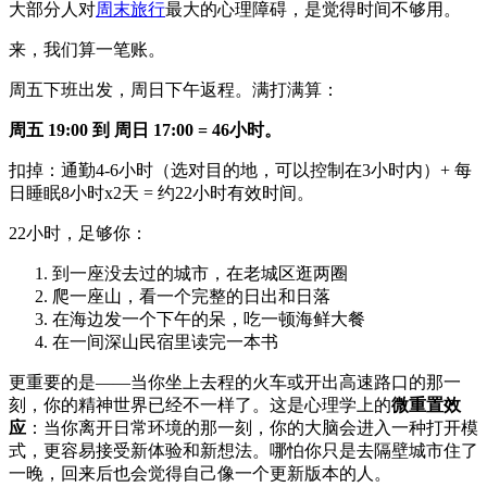
大部分人对
周末旅行
最大的心理障碍，是觉得时间不够用。
来，我们算一笔账。
周五下班出发，周日下午返程。满打满算：
周五 19:00 到 周日 17:00 = 46小时。
扣掉：通勤4-6小时（选对目的地，可以控制在3小时内）+ 每
日睡眠8小时x2天 = 约22小时有效时间。
22小时，足够你：
到一座没去过的城市，在老城区逛两圈
爬一座山，看一个完整的日出和日落
在海边发一个下午的呆，吃一顿海鲜大餐
在一间深山民宿里读完一本书
更重要的是——当你坐上去程的火车或开出高速路口的那一
刻，你的精神世界已经不一样了。这是心理学上的
微重置效
应
：当你离开日常环境的那一刻，你的大脑会进入一种打开模
式，更容易接受新体验和新想法。哪怕你只是去隔壁城市住了
一晚，回来后也会觉得自己像一个更新版本的人。