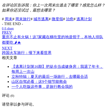
在评论区告诉我：你上一次周末出逃去了哪里？感觉怎么样？
如果你还没试过，最想去哪里？
#
周末
#
周末旅行
#
城市逃离
#
微度假
#
治愈
#
逃离计划
- THE END -
0
0
share
PREV
重庆不止有火锅！这7家藏在梯坎里的地道馆子，本地人排队
都要吃 🌶️🔥
NEXT
跨国火车旅行：慢下来看世界
相关文章
【逃离计划第16期】把徒步当成健身房：我退了年卡，
每周上一次山
立秋特辑：夏天的最后一场旅行，去哪最合适
山区自驾必看：这9个细节能救命
一个人吃饭这件事，是旅行教会我的
评论
(0)
请登录以参与评论。