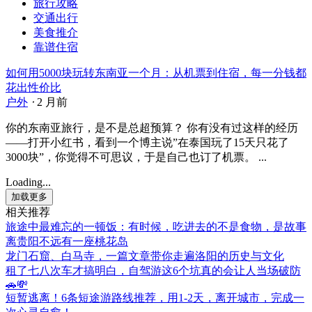
旅行攻略
交通出行
美食推介
靠谱住宿
如何用5000块玩转东南亚一个月：从机票到住宿，每一分钱都
花出性价比
户外
⋅
2 月前
你的东南亚旅行，是不是总超预算？ 你有没有过这样的经历
——打开小红书，看到一个博主说”在泰国玩了15天只花了
3000块”，你觉得不可思议，于是自己也订了机票。 ...
Loading...
加载更多
相关推荐
旅途中最难忘的一顿饭：有时候，吃进去的不是食物，是故事
离贵阳不远有一座桃花岛
龙门石窟、白马寺，一篇文章带你走遍洛阳的历史与文化
租了七八次车才搞明白，自驾游这6个坑真的会让人当场破防
🚗💸
短暂逃离！6条短途游路线推荐，用1-2天，离开城市，完成一