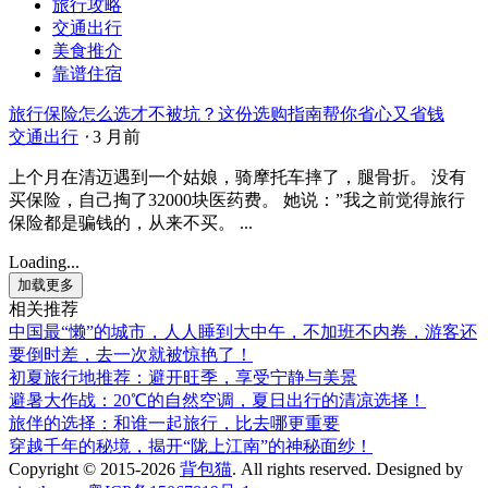
旅行攻略
交通出行
美食推介
靠谱住宿
旅行保险怎么选才不被坑？这份选购指南帮你省心又省钱
交通出行
⋅
3 月前
上个月在清迈遇到一个姑娘，骑摩托车摔了，腿骨折。 没有
买保险，自己掏了32000块医药费。 她说：”我之前觉得旅行
保险都是骗钱的，从来不买。 ...
Loading...
加载更多
相关推荐
中国最“懒”的城市，人人睡到大中午，不加班不内卷，游客还
要倒时差，去一次就被惊艳了！
初夏旅行地推荐：避开旺季，享受宁静与美景
避暑大作战：20℃的自然空调，夏日出行的清凉选择！
旅伴的选择：和谁一起旅行，比去哪更重要
穿越千年的秘境，揭开“陇上江南”的神秘面纱！
Copyright © 2015-2026
背包猫
. All rights reserved.
Designed by