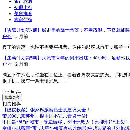
旅行攻略
交通出行
美食推介
靠谱住宿
【逃离计划第7期】城市里的隐世角落：不用请假，下楼就能
户外
⋅
2 月前
真正的逃离，也许不需要买机票。你住的那座城市里，藏着一些角
【逃离计划第5期】大城市青年的周末出逃：48小时，足够你
户外
⋅
2 月前
周五下午六点，你坐在工位上，看着窗外灰蒙蒙的天。手机屏
眼手机，没有一条未读消息。 ...
Loading...
加载更多
相关推荐
【建议收藏】张家界旅游贴士及建议大全！
带1000元来苏州，根本用不完…景点干货!
中国最“臭”的城市：臭晕游客，吃吐无数人！比柳州还“上头
南疆小城藏巨"宝",边境小镇竟有如此绝景!中越边界的世外桃源