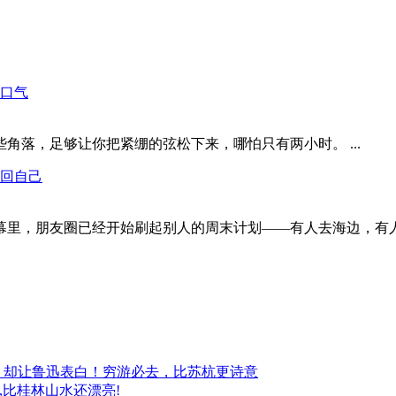
喘口气
落，足够让你把紧绷的弦松下来，哪怕只有两小时。 ...
找回自己
幕里，朋友圈已经开始刷起别人的周末计划——有人去海边，有人
”，却让鲁迅表白！穷游必去，比苏杭更诗意
,比桂林山水还漂亮!