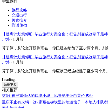
学生旅行
旅行攻略
交通出行
美食推介
靠谱住宿
【逃离计划第9期】毕业旅行方案合集：把告别变成这辈子最
户外
⋅
1 月前
算了算，从论文开题到现在，你已经连续熬了至少两个月。别急着往
【逃离计划第9期】毕业旅行方案合集：把告别变成这辈子最
户外
⋅
1 月前
算了算，从论文开题到现在，你应该已经连续熬了至少两个月。别急
Loading...
加载更多
相关推荐
这6个被严重低估的边境小城，风景绝美还白菜价 🌏✨
重庆不止有火锅！这7家藏在梯坎里的地道馆子，本地人排队都要吃 