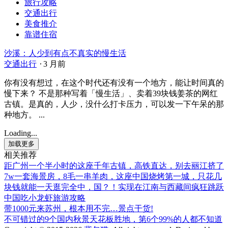
旅行攻略
交通出行
美食推介
靠谱住宿
沙溪：人少到有点不真实的慢生活
交通出行
⋅
3 月前
你有没有想过，在这个时代还有没有一个地方，能让时间真的
慢下来？ 不是那种写着「慢生活」、卖着39块钱姜茶的网红
古镇。是真的，人少，没什么打卡压力，可以发一下午呆的那
种地方。 ...
Loading...
加载更多
相关推荐
距广州一个半小时的这座千年古镇，高铁直达，别去丽江挤了
7w一套海景房，8毛一串羊肉，这座中国烧烤第一城，只花几
块钱就能一天逛完全中，国？！实现在江南与西藏间疯狂跳跃
中国吃小龙虾旅游攻略
带1000元来苏州，根本用不完…景点干货!
不可错过的9个国内秋景天花板胜地，第6个99%的人都不知道