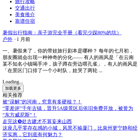
旅行攻略
交通出行
美食推介
靠谱住宿
暑假出行指南：亲子游完全手册（看完少踩80%的坑）
户外
⋅
1 月前
一、暑假来了，你的带娃旅行剧本是哪种？ 每年的七月初，
朋友圈就会出现一种神奇的分化—— 有人的画风是「在云南
某不知名小镇喝手冲，孩子蹲在旁边喂孔雀」，有人的画风是
「在景区门口排了一个小时队，娃哭了两轮 ...
Loading...
加载更多
相关推荐
被“误解”的河南，究竟有多硬核？！
“零差评”千年古镇，晋升5A级景区后依旧免费开放，被誉为
“东方威尼斯”！
走完这❾处古建才不算妄来山西
这座几乎零存在感的小城，风景不输厦门，比泉州更宁静和经
济实惠，它到底有何魅力？