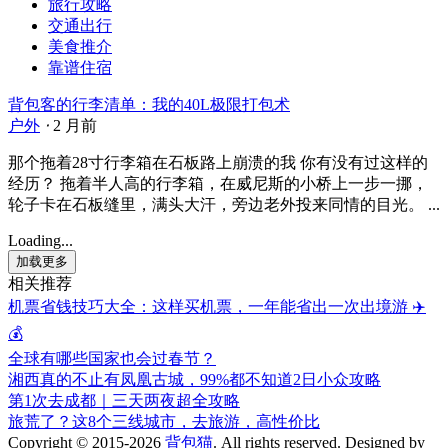
旅行攻略
交通出行
美食推介
靠谱住宿
背包客的行李清单：我的40L极限打包术
户外
⋅
2 月前
那个拖着28寸行李箱在石板路上崩溃的我 你有没有过这样的
经历？ 拖着半人高的行李箱，在威尼斯的小桥上一步一挪，
轮子卡在石板缝里，满头大汗，旁边老外投来同情的目光。 ...
Loading...
加载更多
相关推荐
机票省钱技巧大全：这样买机票，一年能省出一次出境游 ✈️
💰
全球有哪些国家也会过春节？
湘西真的不止有凤凰古城，99%都不知道2日小众攻略
第1次去成都｜三天两夜超全攻略
旅荒了？这8个三线城市，去旅游，高性价比
Copyright © 2015-2026
背包猫
. All rights reserved.
Designed by