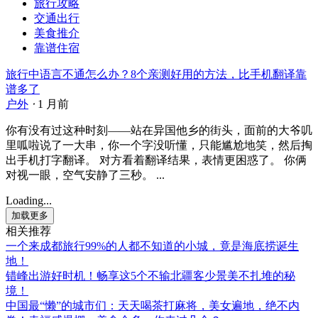
旅行攻略
交通出行
美食推介
靠谱住宿
旅行中语言不通怎么办？8个亲测好用的方法，比手机翻译靠
谱多了
户外
⋅
1 月前
你有没有过这种时刻——站在异国他乡的街头，面前的大爷叽
里呱啦说了一大串，你一个字没听懂，只能尴尬地笑，然后掏
出手机打字翻译。 对方看着翻译结果，表情更困惑了。 你俩
对视一眼，空气安静了三秒。 ...
Loading...
加载更多
相关推荐
一个来成都旅行99%的人都不知道的小城，竟是海底捞诞生
地！
错峰出游好时机！畅享这5个不输北疆客少景美不扎堆的秘
境！
中国最“懒”的城市们：天天喝茶打麻将，美女遍地，绝不内