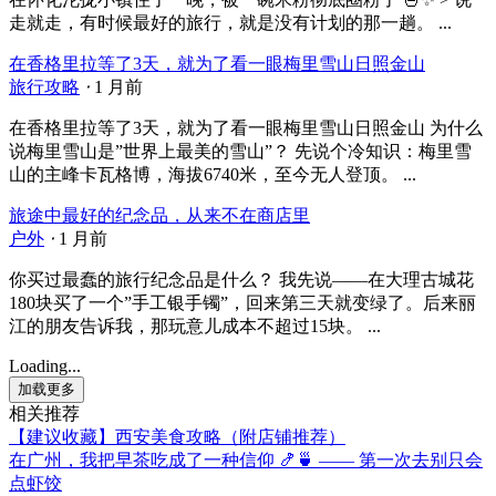
走就走，有时候最好的旅行，就是没有计划的那一趟。 ...
在香格里拉等了3天，就为了看一眼梅里雪山日照金山
旅行攻略
⋅
1 月前
在香格里拉等了3天，就为了看一眼梅里雪山日照金山 为什么
说梅里雪山是”世界上最美的雪山”？ 先说个冷知识：梅里雪
山的主峰卡瓦格博，海拔6740米，至今无人登顶。 ...
旅途中最好的纪念品，从来不在商店里
户外
⋅
1 月前
你买过最蠢的旅行纪念品是什么？ 我先说——在大理古城花
180块买了一个”手工银手镯”，回来第三天就变绿了。后来丽
江的朋友告诉我，那玩意儿成本不超过15块。 ...
Loading...
加载更多
相关推荐
【建议收藏】西安美食攻略（附店铺推荐）
在广州，我把早茶吃成了一种信仰 🍤🍵 —— 第一次去别只会
点虾饺