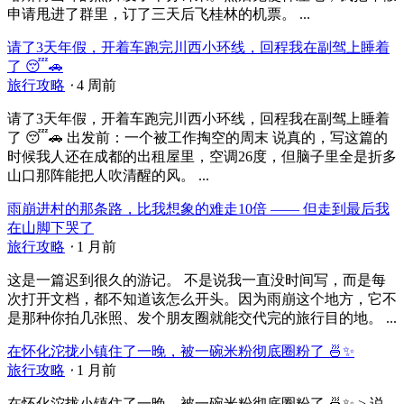
申请甩进了群里，订了三天后飞桂林的机票。 ...
请了3天年假，开着车跑完川西小环线，回程我在副驾上睡着
了 😴🚗
旅行攻略
⋅
4 周前
请了3天年假，开着车跑完川西小环线，回程我在副驾上睡着
了 😴🚗 出发前：一个被工作掏空的周末 说真的，写这篇的
时候我人还在成都的出租屋里，空调26度，但脑子里全是折多
山口那阵能把人吹清醒的风。 ...
雨崩进村的那条路，比我想象的难走10倍 —— 但走到最后我
在山脚下哭了
旅行攻略
⋅
1 月前
这是一篇迟到很久的游记。 不是说我一直没时间写，而是每
次打开文档，都不知道该怎么开头。因为雨崩这个地方，它不
是那种你拍几张照、发个朋友圈就能交代完的旅行目的地。 ...
在怀化沱拢小镇住了一晚，被一碗米粉彻底圈粉了 🍜✨
旅行攻略
⋅
1 月前
在怀化沱拢小镇住了一晚，被一碗米粉彻底圈粉了 🍜✨ > 说