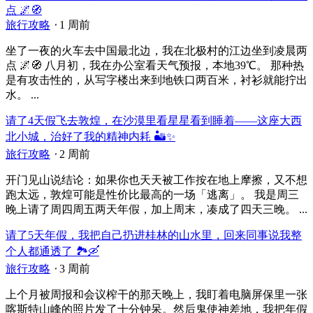
点 🌌🧭
旅行攻略
⋅
1 周前
坐了一夜的火车去中国最北边，我在北极村的江边坐到凌晨两
点 🌌🧭 八月初，我在办公室看天气预报，本地39℃。 那种热
是有攻击性的，从写字楼出来到地铁口两百米，衬衫就能拧出
水。 ...
请了4天假飞去敦煌，在沙漠里看星星看到睡着——这座大西
北小城，治好了我的精神内耗 🏜️✨
旅行攻略
⋅
2 周前
开门见山说结论：如果你也天天被工作按在地上摩擦，又不想
跑太远，敦煌可能是性价比最高的一场「逃离」。 我是周三
晚上请了周四周五两天年假，加上周末，凑成了四天三晚。 ...
请了5天年假，我把自己扔进桂林的山水里，回来同事说我整
个人都通透了 🏞️🛶
旅行攻略
⋅
3 周前
上个月被周报和会议榨干的那天晚上，我盯着电脑屏保里一张
喀斯特山峰的照片发了十分钟呆。然后鬼使神差地，我把年假