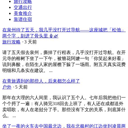
旅行攻略
交通出行
美食推介
靠谱住宿
在泉州待了五天，我几乎没打开过导航——这座城把「松弛」
两个字，刻进了骨头里 🏮🌿
旅行攻略
⋅
3 天前
请了五天假去泉州，撕掉了行程表，几乎没打开过导航。在开
元寺的榕树下坐了一下午，被簪花阿嬷一句「你笑起来好看」
说到鼻酸，在陌生人家的屋檐下躲了一场雨。附五天真实花费
明细和几条实在建议。 ...
在青旅遇到的那些人，后来都怎么样了
户外
⋅
5 天前
那年在大理的六人间里，我认识了五个人。七年后我把他们一
个个捋了一遍：有人骑完318回去上班了，有人还在成都送外
卖唱歌，有人在老挝分了手。那些没有下文的关系，到底算什
么。 ...
坐了一夜的火车去中国最北边，我在北极村的江边坐到凌晨两