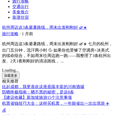
旅行攻略
交通出行
美食推介
靠谱住宿
杭州周边这3条避暑路线，周末出发刚刚好 🌿☀️
旅行攻略
⋅
1 月前
杭州周边这3条避暑路线，周末出发刚刚好 🌿☀️ 七月的杭州，
出门五分钟，流汗两小时 💦 如果你也受够了空调房+冰美式
的续命组合，不如周末往周边跑一跑——我整理了3条杭州出
发、2天1夜刚刚好的清凉路线， ...
Loading...
加载更多
相关推荐
比起成都，我更喜欢这座底蕴丰富的川南酒城
防晒终极指南：晒不黑的秘密，是这8条
【建议收藏】新加坡旅游15个注意事项
机票省钱技巧大全：这样买机票，一年能省出一次出境游 ✈️
💰