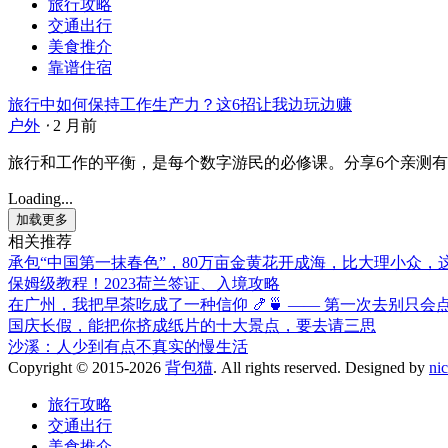
旅行攻略
交通出行
美食推介
靠谱住宿
旅行中如何保持工作生产力？这6招让我边玩边赚
户外
⋅
2 月前
旅行和工作的平衡，是每个数字游民的必修课。分享6个亲测有
Loading...
加载更多
相关推荐
承包“中国第一抹春色”，80万亩金黄花开成海，比大理小众，
保姆级教程！2023荷兰签证、入境攻略
在广州，我把早茶吃成了一种信仰 🍤🍵 —— 第一次去别只会
国庆长假，能把你挤成纸片的十大景点，要去请三思
沙溪：人少到有点不真实的慢生活
Copyright © 2015-2026
背包猫
. All rights reserved.
Designed by
ni
旅行攻略
交通出行
美食推介