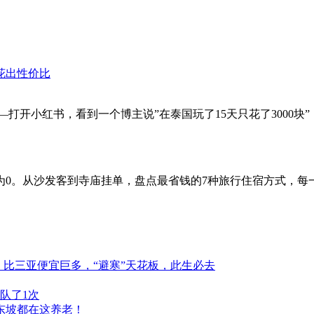
花出性价比
开小红书，看到一个博主说”在泰国玩了15天只花了3000块”，
。从沙发客到寺庙挂单，盘点最省钱的7种旅行住宿方式，每一种
，比三亚便宜巨多，“避寒”天花板，此生必去
队了1次
东坡都在这养老！