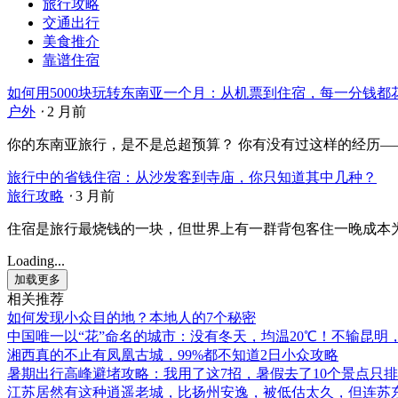
旅行攻略
交通出行
美食推介
靠谱住宿
如何用5000块玩转东南亚一个月：从机票到住宿，每一分钱都
户外
⋅
2 月前
你的东南亚旅行，是不是总超预算？ 你有没有过这样的经历——打
旅行中的省钱住宿：从沙发客到寺庙，你只知道其中几种？
旅行攻略
⋅
3 月前
住宿是旅行最烧钱的一块，但世界上有一群背包客住一晚成本为0
Loading...
加载更多
相关推荐
如何发现小众目的地？本地人的7个秘密
中国唯一以“花”命名的城市：没有冬天，均温20℃！不输昆明
湘西真的不止有凤凰古城，99%都不知道2日小众攻略
暑期出行高峰避堵攻略：我用了这7招，暑假去了10个景点只排
江苏居然有这种逍遥老城，比扬州安逸，被低估太久，但连苏