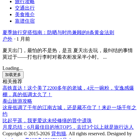
旅行攻略
交通出行
美食推介
靠谱住宿
夏季旅行穿搭指南：防晒与时尚兼顾的8条黄金法则
户外
⋅
1 月前
夏天出门，最怕的不是热，是丑 夏天出去玩，最纠结的事情
莫过于——打包行李时对着衣柜发呆半小时。 ...
Loading...
加载更多
相关推荐
高铁直达！这个美了2200多年的老城，4元一碗粉，安逸感爆
棚，真的低调太久了！
泰山旅游攻略
这座低调了千年的江南古城，还是藏不住了！来赴一场千年之
约
比起平遥，我更爱这未经修缮的晋中遗珠
月度总结：6月最佳目的地TOP5，去过3个以上就是旅行达人
Copyright © 2015-2026
背包猫
. All rights reserved.
Designed by