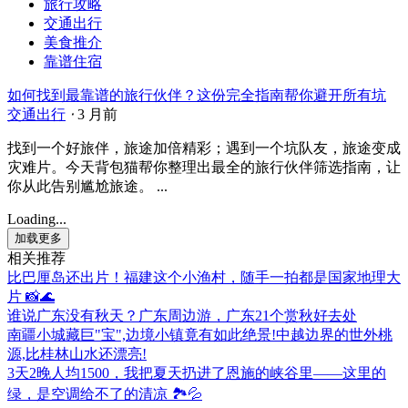
旅行攻略
交通出行
美食推介
靠谱住宿
如何找到最靠谱的旅行伙伴？这份完全指南帮你避开所有坑
交通出行
⋅
3 月前
找到一个好旅伴，旅途加倍精彩；遇到一个坑队友，旅途变成
灾难片。今天背包猫帮你整理出最全的旅行伙伴筛选指南，让
你从此告别尴尬旅途。 ...
Loading...
加载更多
相关推荐
比巴厘岛还出片！福建这个小渔村，随手一拍都是国家地理大
片 📸🌊
谁说广东没有秋天？广东周边游，广东21个赏秋好去处
南疆小城藏巨"宝",边境小镇竟有如此绝景!中越边界的世外桃
源,比桂林山水还漂亮!
3天2晚人均1500，我把夏天扔进了恩施的峡谷里——这里的
绿，是空调给不了的清凉 🏞️💦