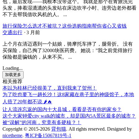
包，最后发现——我根本没带这个。 我就是那个在青旅洗完
头发，捧着湿漉漉的头发站在床边吹半小时、连旁边老外都看
不下去帮我借吹风机的人。 ...
旅行保险怎么选才不被坑？这份选购指南帮你省心又省钱
交通出行
⋅
3 月前
上个月在清迈遇到一个姑娘，骑摩托车摔了，腿骨折。 没有
买保险，自己掏了32000块医药费。 她说：”我之前觉得旅行
保险都是骗钱的，从来不买。 ...
Loading...
加载更多
相关推荐
本以为桂林已经很美了，直到我来了贺州！
为了吃也要飞一趟长沙！这8家藏在巷子里的神级馆子，本地
人捂了20年都不说 🌶️🔥
让人流连忘返的国内十大县城，看看是否有你的家乡？
这个大家钟爱city walk的城市，却是国内5A景区最多的城市？
被“误解”的河南，究竟有多硬核？！
Copyright © 2015-2026
背包猫
. All rights reserved.
Designed by
nicetheme
.
粤ICP备15067819号-1