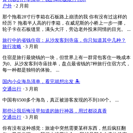
户外
⋅
2 月前
那个拖着28寸行李箱在石板路上崩溃的我 你有没有过这样的
经历？ 拖着半人高的行李箱，在威尼斯的小桥上一步一挪，
轮子卡在石板缝里，满头大汗，旁边老外投来同情的目光。 ...
旅行中的省钱住宿：从沙发客到寺庙，你只知道其中几种？
旅行攻略
⋅
3 月前
住宿是旅行最烧钱的一块，但世界上有一群背包客住一晚成本
为0。从沙发客到寺庙挂单，盘点最省钱的7种旅行住宿方式，
每一种都是独特的体验。 ...
国内小众海岛清单，看完就想出发 🏝️
交通出行
⋅
3 月前
中国有6500多个海岛，真正被游客发现的不到100个。 ...
那些让我后悔没早知道的旅行神器，用过都说真香
交通出行
⋅
3 月前
你有没有这种感觉：旅途中突然需要某样东西，然后疯狂翻