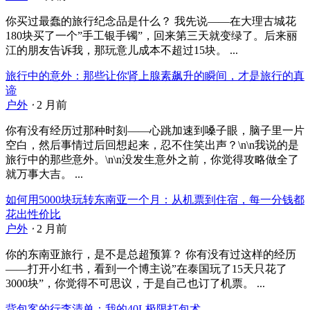
你买过最蠢的旅行纪念品是什么？ 我先说——在大理古城花
180块买了一个”手工银手镯”，回来第三天就变绿了。后来丽
江的朋友告诉我，那玩意儿成本不超过15块。 ...
旅行中的意外：那些让你肾上腺素飙升的瞬间，才是旅行的真
谛
户外
⋅
2 月前
你有没有经历过那种时刻——心跳加速到嗓子眼，脑子里一片
空白，然后事情过后回想起来，忍不住笑出声？\n\n我说的是
旅行中的那些意外。\n\n没发生意外之前，你觉得攻略做全了
就万事大吉。 ...
如何用5000块玩转东南亚一个月：从机票到住宿，每一分钱都
花出性价比
户外
⋅
2 月前
你的东南亚旅行，是不是总超预算？ 你有没有过这样的经历
——打开小红书，看到一个博主说”在泰国玩了15天只花了
3000块”，你觉得不可思议，于是自己也订了机票。 ...
背包客的行李清单：我的40L极限打包术