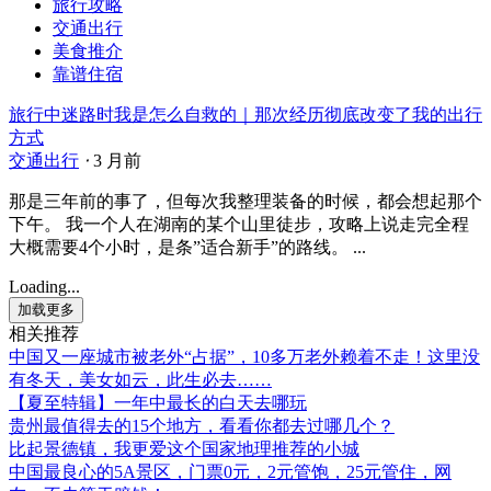
旅行攻略
交通出行
美食推介
靠谱住宿
旅行中迷路时我是怎么自救的｜那次经历彻底改变了我的出行
方式
交通出行
⋅
3 月前
那是三年前的事了，但每次我整理装备的时候，都会想起那个
下午。 我一个人在湖南的某个山里徒步，攻略上说走完全程
大概需要4个小时，是条”适合新手”的路线。 ...
Loading...
加载更多
相关推荐
中国又一座城市被老外“占据”，10多万老外赖着不走！这里没
有冬天，美女如云，此生必去……
【夏至特辑】一年中最长的白天去哪玩
贵州最值得去的15个地方，看看你都去过哪几个？
比起景德镇，我更爱这个国家地理推荐的小城
中国最良心的5A景区，门票0元，2元管饱，25元管住，网