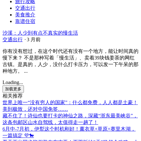
旅行攻略
交通出行
美食推介
靠谱住宿
沙溪：人少到有点不真实的慢生活
交通出行
⋅
3 月前
你有没有想过，在这个时代还有没有一个地方，能让时间真的
慢下来？ 不是那种写着「慢生活」、卖着39块钱姜茶的网红
古镇。是真的，人少，没什么打卡压力，可以发一下午呆的那
种地方。 ...
Loading...
加载更多
相关推荐
世界上唯一“没有穷人的国家”：什么都免费，人人都是土豪！
美到极致，还对中国免签……
藏不住了！诗仙也要打卡的神仙之路，深藏“浙东最美峡谷”，
这条包邮区山水自驾线，太值得走一趟了！
6月中-7月初，伊犁这个时机刚好！薰衣草+草原+赛里木湖，
一篇搞定 💜🐎