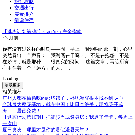
旅行攻略
交通出行
美食推介
靠谱住宿
【逃离计划第3期】Gap Year 完全指南
⋅
3 月前
你有没有过这样的时刻——周一早上，闹钟响的那一刻，心里
突然冒出一个声音：「我到底在干嘛？」 不是在抱怨，不是
在矫情，就是那种……很真实的疑问。 这篇文章，写给所有
心里住着一个「远方」的人。 ...
Loading...
加载更多
相关推荐
广州人都在偷偷吃的那些馆子，外地游客根本找不到 🍜✨
全球最大樱花基地，就在中国！比日本绝美，即将花开成
海……居然免费！
【逃离计划第16期】把徒步当成健身房：我退了年卡，每周上
一次山
夏日炎炎，哪里才是你的暑假避暑天堂？