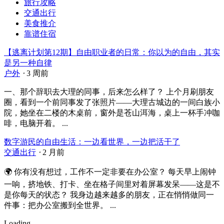
旅行攻略
交通出行
美食推介
靠谱住宿
【逃离计划第12期】自由职业者的日常：你以为的自由，其实
是另一种自律
户外
⋅
3 周前
一、那个辞职去大理的同事，后来怎么样了？ 上个月刷朋友
圈，看到一个前同事发了张照片——大理古城边的一间白族小
院，她坐在二楼的木桌前，窗外是苍山洱海，桌上一杯手冲咖
啡，电脑开着。 ...
数字游民的自由生活：一边看世界，一边把活干了
交通出行
⋅
2 月前
🌍 你有没有想过，工作不一定非要在办公室？ 每天早上闹钟
一响，挤地铁、打卡、坐在格子间里对着屏幕发呆——这是不
是你每天的状态？ 我身边越来越多的朋友，正在悄悄做同一
件事：把办公室搬到全世界。 ...
Loading...