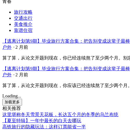
青春
旅行攻略
交通出行
美食推介
靠谱住宿
【逃离计划第9期】毕业旅行方案合集：把告别变成这辈子最
户外
⋅
2 月前
算了算，从论文开题到现在，你已经连续熬了至少两个月。别急着往
【逃离计划第9期】毕业旅行方案合集：把告别变成这辈子最
户外
⋅
2 月前
算了算，从论文开题到现在，你应该已经连续熬了至少两个月。别急
Loading...
加载更多
相关推荐
这里堪称冬天雪景天花板，长达五个月的冬季的乌兰布统
【夏至特辑】一年中最长的白天去哪玩
高铁旅行的隐藏玩法：这样订票能省一半