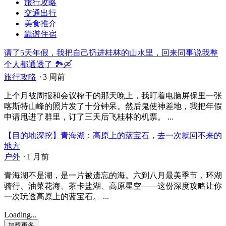
旅行攻略
交通出行
美食推介
靠谱住宿
请了5天年假，我把自己扔进桂林的山水里，回来同事说我整
个人都通透了 🏞️🛶
旅行攻略
⋅
3 周前
上个月被周报和会议榨干的那天晚上，我盯着电脑屏保里一张
喀斯特山峰的照片发了十分钟呆。然后鬼使神差地，我把年假
申请甩进了群里，订了三天后飞桂林的机票。 ...
【目的地深挖】青海湖：高原上的蓝宝石，去一次就回不来的
地方
户外
⋅
1 月前
青海湖不是湖，是一片被遗忘的海。六到八月最美季节，环湖
骑行、油菜花海、茶卡盐湖、高原星空——这份深度攻略让你
一次玩透高原上的蓝宝石。 ...
Loading...
加载更多