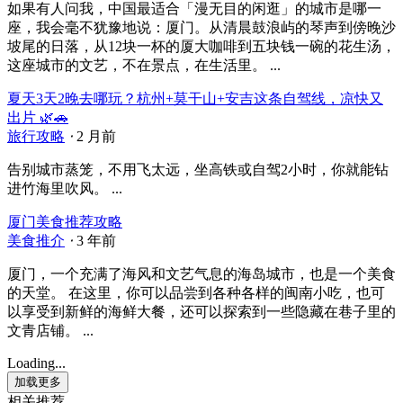
如果有人问我，中国最适合「漫无目的闲逛」的城市是哪一
座，我会毫不犹豫地说：厦门。从清晨鼓浪屿的琴声到傍晚沙
坡尾的日落，从12块一杯的厦大咖啡到五块钱一碗的花生汤，
这座城市的文艺，不在景点，在生活里。 ...
夏天3天2晚去哪玩？杭州+莫干山+安吉这条自驾线，凉快又
出片 🌿🚗
旅行攻略
⋅
2 月前
告别城市蒸笼，不用飞太远，坐高铁或自驾2小时，你就能钻
进竹海里吹风。 ...
厦门美食推荐攻略
美食推介
⋅
3 年前
厦门，一个充满了海风和文艺气息的海岛城市，也是一个美食
的天堂。 在这里，你可以品尝到各种各样的闽南小吃，也可
以享受到新鲜的海鲜大餐，还可以探索到一些隐藏在巷子里的
文青店铺。 ...
Loading...
加载更多
相关推荐