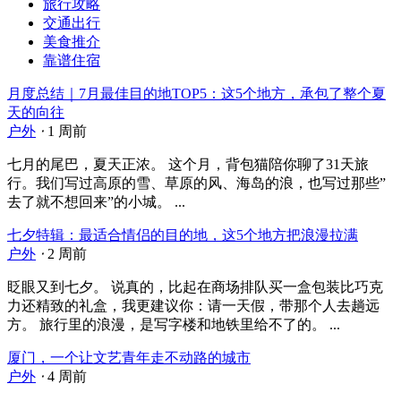
旅行攻略
交通出行
美食推介
靠谱住宿
月度总结｜7月最佳目的地TOP5：这5个地方，承包了整个夏
天的向往
户外
⋅
1 周前
七月的尾巴，夏天正浓。 这个月，背包猫陪你聊了31天旅
行。我们写过高原的雪、草原的风、海岛的浪，也写过那些”
去了就不想回来”的小城。 ...
七夕特辑：最适合情侣的目的地，这5个地方把浪漫拉满
户外
⋅
2 周前
眨眼又到七夕。 说真的，比起在商场排队买一盒包装比巧克
力还精致的礼盒，我更建议你：请一天假，带那个人去趟远
方。 旅行里的浪漫，是写字楼和地铁里给不了的。 ...
厦门，一个让文艺青年走不动路的城市
户外
⋅
4 周前