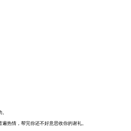
。
功。
普遍热情，帮完你还不好意思收你的谢礼。