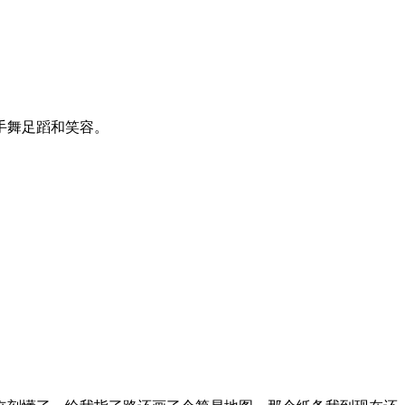
手舞足蹈和笑容。