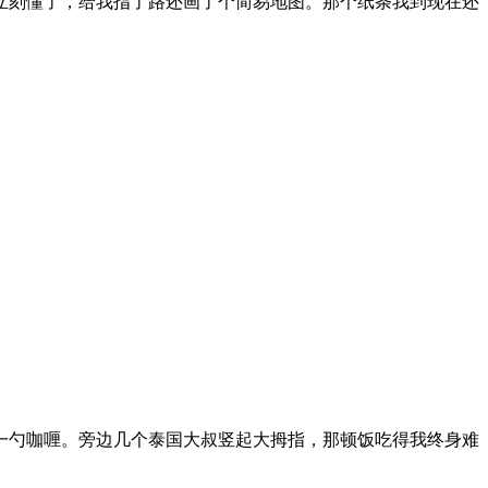
立刻懂了，给我指了路还画了个简易地图。那个纸条我到现在还
一勺咖喱。旁边几个泰国大叔竖起大拇指，那顿饭吃得我终身难