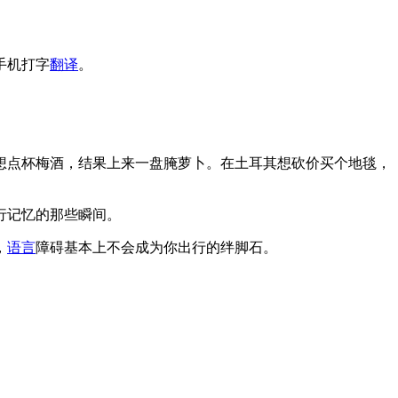
手机打字
翻译
。
想点杯梅酒，结果上来一盘腌萝卜。在土耳其想砍价买个地毯，
行记忆的那些瞬间。
，
语言
障碍基本上不会成为你出行的绊脚石。