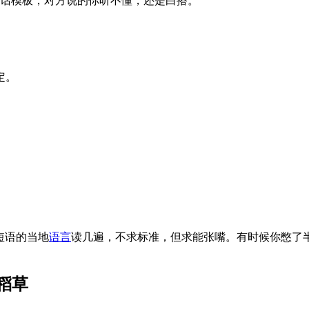
对话模板，对方说的你听不懂，还是白搭。
定。
短语的当地
语言
读几遍，不求标准，但求能张嘴。有时候你憋了
稻草