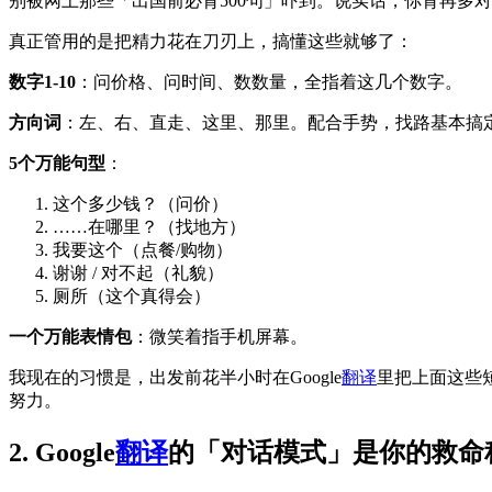
别被网上那些「出国前必背500句」吓到。说实话，你背再多
真正管用的是把精力花在刀刃上，搞懂这些就够了：
数字1-10
：问价格、问时间、数数量，全指着这几个数字。
方向词
：左、右、直走、这里、那里。配合手势，找路基本搞
5个万能句型
：
这个多少钱？（问价）
……在哪里？（找地方）
我要这个（点餐/购物）
谢谢 / 对不起（礼貌）
厕所（这个真得会）
一个万能表情包
：微笑着指手机屏幕。
我现在的习惯是，出发前花半小时在Google
翻译
里把上面这些
努力。
2. Google
翻译
的「对话模式」是你的救命