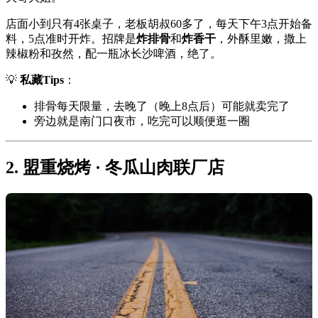
店面小到只有4张桌子，老板胡叔60多了，每天下午3点开始备
料，5点准时开炸。招牌是
炸排骨
和
炸香干
，外酥里嫩，撒上
辣椒粉和孜然，配一瓶冰长沙啤酒，绝了。
💡
私藏Tips
：
排骨每天限量，去晚了（晚上8点后）可能就卖完了
旁边就是南门口夜市，吃完可以顺便逛一圈
2. 盟重烧烤 · 冬瓜山肉联厂店