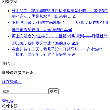
相关文章
外面38℃，我在湖南这条江边冻得裹紧外套——凌晨5点
的小东江，雾是从水里长出来的 🌫️🚣
不用飞西藏，8月的甘南就够了——4天3晚，我在扎尕那
推开窗看见云海，人当场清醒 ⛰️🕊️
离上海最近的”世界尽头”，坐船3小时就到——嵊泗跳岛
3天2晚，我把夏天过成了海的形状 🌊⛵
在泉州待了五天，我几乎没打开过导航——这座城把
「松弛」两个字，刻进了骨头里 🏮🌿
评论
(0)
请登录以参与评论。
现在登录。
搜
索：
背包猫
推荐专题