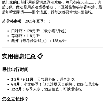
他们家的
口味虾
用的是洞庭湖清水虾，每只都在50g以上，肉
质Q弹。做法是用茶油爆香姜蒜，下豆瓣酱和秘制香料炒，最
后加啤酒焖煮——那个汤底，我每次都要拿馒头蘸着吃。
💰
价格参考
（2026年夏季）：
口味虾：128元/斤（最小锅2斤起）
蒜蓉虾：118元/斤
蒸虾（最考验新鲜度）：138元/斤
实用信息汇总 📋
最佳出行时间
3-5月 / 9-11月
：天气最舒服，适合逛吃
6-8月
：小龙虾季！但长沙夏天真的热，做好心理准备
12-2月
：冬季人少，酒店便宜，可以慢慢吃
怎么去长沙？