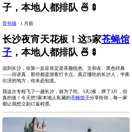
子，本地人都排队 🍜🍢
背包猫
⋅
1 月前
长沙夜宵天花板！这5家
苍蝇馆
子
，本地人都排队 🍜🍢
说到长沙，你第一反应肯定是茶颜悦色、文和友、黑色经典
——但讲真，那些都是游客打卡点。真正懂吃的长沙人，半夜
出没的地方，你未必知道。
我这次专程飞了一趟长沙，就为了吃。3天2夜，胖了3斤，但
真的值！今天把5家本地人私藏的
苍蝇馆子
分享给你，每一家
都让我想立刻订返程票。