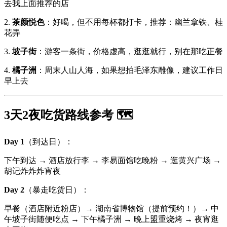
去我上面推荐的店
2.
茶颜悦色
：好喝，但不用每杯都打卡，推荐：幽兰拿铁、桂
花弄
3.
坡子街
：游客一条街，价格虚高，逛逛就行，别在那吃正餐
4.
橘子洲
：周末人山人海，如果想拍毛泽东雕像，建议工作日
早上去
3天2夜吃货路线参考 🗺️
Day 1
（到达日）：
下午到达 → 酒店放行李 → 李易面馆吃晚粉 → 逛黄兴广场 →
胡记炸炸炸宵夜
Day 2
（暴走吃货日）：
早餐（酒店附近粉店）→ 湖南省博物馆（提前预约！）→ 中
午坡子街随便吃点 → 下午橘子洲 → 晚上盟重烧烤 → 夜宵逛