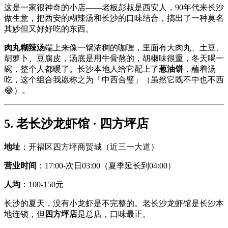
这是一家很神奇的小店——老板彭叔是西安人，90年代来长沙
做生意，把西安的糊辣汤和长沙的口味结合，搞出了一种莫名
其妙但又好好吃的东西。
肉丸糊辣汤
端上来像一锅浓稠的咖喱，里面有大肉丸、土豆、
胡萝卜、豆腐皮，汤底是用牛骨熬的，胡椒味很重，冬天喝一
碗，整个人都暖了。长沙本地人给它配上了
葱油饼
，蘸着汤
吃，这个组合我愿称之为「中西合璧」（虽然它既不中也不西
😂）。
5. 老长沙龙虾馆 · 四方坪店
地址
：开福区四方坪商贸城（近三一大道）
营业时间
：17:00-次日03:00（夏季延长到04:00）
人均
：100-150元
长沙的夏天，没有小龙虾是不完整的。老长沙龙虾馆是长沙本
地连锁，但
四方坪店
是总店，口味最正。