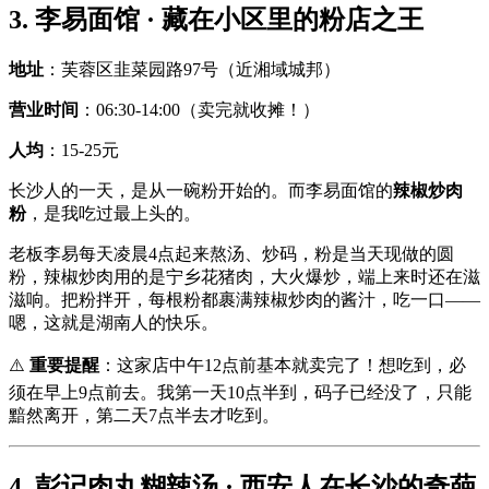
3. 李易面馆 · 藏在小区里的粉店之王
地址
：芙蓉区韭菜园路97号（近湘域城邦）
营业时间
：06:30-14:00（卖完就收摊！）
人均
：15-25元
长沙人的一天，是从一碗粉开始的。而李易面馆的
辣椒炒肉
粉
，是我吃过最上头的。
老板李易每天凌晨4点起来熬汤、炒码，粉是当天现做的圆
粉，辣椒炒肉用的是宁乡花猪肉，大火爆炒，端上来时还在滋
滋响。把粉拌开，每根粉都裹满辣椒炒肉的酱汁，吃一口——
嗯，这就是湖南人的快乐。
⚠️
重要提醒
：这家店中午12点前基本就卖完了！想吃到，必
须在早上9点前去。我第一天10点半到，码子已经没了，只能
黯然离开，第二天7点半去才吃到。
4. 彭记肉丸糊辣汤 · 西安人在长沙的奇葩