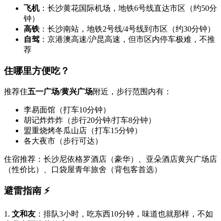
飞机
：长沙黄花国际机场，地铁6号线直达市区（约50分
钟）
高铁
：长沙南站，地铁2号线/4号线到市区（约30分钟）
自驾
：京港澳高速/沪昆高速，但市区内停车极难，不推
荐
住哪里方便吃？
推荐住
五一广场/黄兴广场
附近，步行范围内有：
李易面馆（打车10分钟）
胡记炸炸炸（步行20分钟/打车8分钟）
盟重烧烤冬瓜山店（打车15分钟）
各大夜市（步行可达）
住宿推荐：长沙尼依格罗酒店（豪华）、亚朵酒店黄兴广场店
（性价比）、口袋屋青年旅舍（背包客首选）
避雷指南 ⚡
1.
文和友
：排队3小时，吃东西10分钟，味道也就那样，不如