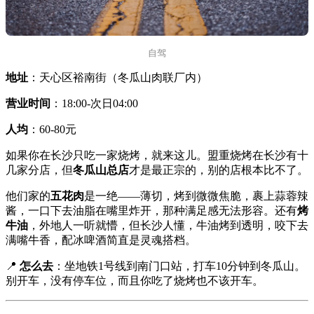
自驾
地址
：天心区裕南街（冬瓜山肉联厂内）
营业时间
：18:00-次日04:00
人均
：60-80元
如果你在长沙只吃一家烧烤，就来这儿。盟重烧烤在长沙有十
几家分店，但
冬瓜山总店
才是最正宗的，别的店根本比不了。
他们家的
五花肉
是一绝——薄切，烤到微微焦脆，裹上蒜蓉辣
酱，一口下去油脂在嘴里炸开，那种满足感无法形容。还有
烤
牛油
，外地人一听就懵，但长沙人懂，牛油烤到透明，咬下去
满嘴牛香，配冰啤酒简直是灵魂搭档。
📍
怎么去
：坐地铁1号线到南门口站，打车10分钟到冬瓜山。
别开车，没有停车位，而且你吃了烧烤也不该开车。