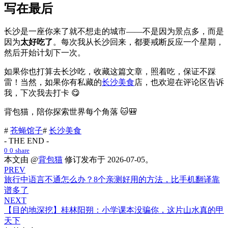
写在最后
长沙是一座你来了就不想走的城市——不是因为景点多，而是
因为
太好吃了
。每次我从长沙回来，都要戒断反应一个星期，
然后开始计划下一次。
如果你也打算去长沙吃，收藏这篇文章，照着吃，保证不踩
雷！当然，如果你有私藏的
长沙美食
店，也欢迎在评论区告诉
我，下次我去打卡 😋
背包猫，陪你探索世界每个角落 🐱🎒
#
苍蝇馆子
#
长沙美食
- THE END -
0
0
share
本文由 @
背包猫
修订发布于 2026-07-05。
PREV
旅行中语言不通怎么办？8个亲测好用的方法，比手机翻译靠
谱多了
NEXT
【目的地深挖】桂林阳朔：小学课本没骗你，这片山水真的甲
天下