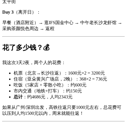
太平街
Day 3
（离开日）：
早餐（酒店附近）→ 逛IFS国金中心 → 中午老长沙龙虾馆 →
采购茶颜悦色周边 → 返程
花了多少钱？💰
我这次3天2夜，两个人的花费：
机票（北京→长沙往返）：1600元×2 = 3200元
住宿（亚朵黄兴广场店，2晚）：368×2 = 736元
吃饭（5家店 + 零散小吃）：约600元
市内交通（地铁+打车）：约150元
总计
：约4686元，人均2343元
如果从广州/深圳出发，高铁往返只要1000元左右，总花费可
以压到人均1500元以内，周末就能往返！