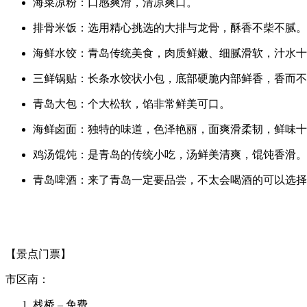
海菜凉粉：口感爽滑，清凉爽口。
排骨米饭：选用精心挑选的大排与龙骨，酥香不柴不腻。
海鲜水饺：青岛传统美食，肉质鲜嫩、细腻滑软，汁水十
三鲜锅贴：长条水饺状小包，底部硬脆内部鲜香，香而不
青岛大包：个大松软，馅非常鲜美可口。
海鲜卤面：独特的味道，色泽艳丽，面爽滑柔韧，鲜味十
鸡汤馄饨：是青岛的传统小吃，汤鲜美清爽，馄饨香滑。
青岛啤酒：来了青岛一定要品尝，不太会喝酒的可以选择
【景点门票】
市区南：
栈桥 – 免费